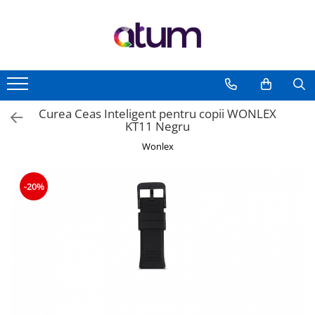
Toate Produsele
Ceas Inteligent Pentru Copii
Accesorii Ceas Inteligent
Branturi Incalzite Electric
Curea Ceas Inteligent pentru copii WONLEX
KT11 Negru
Articole cu Incalzire Electrica
Wonlex
Termometru Camera Copii
-20%