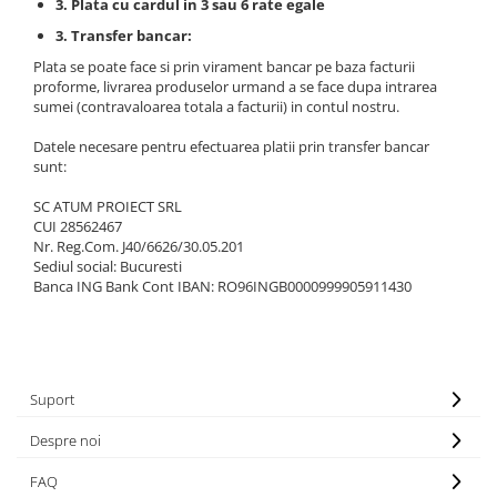
3. Plata cu cardul in 3 sau 6 rate egale
3. Transfer bancar:
Plata se poate face si prin virament bancar pe baza facturii
proforme, livrarea produselor urmand a se face dupa intrarea
sumei (contravaloarea totala a facturii) in contul nostru.
Datele necesare pentru efectuarea platii prin transfer bancar
sunt:
SC ATUM PROIECT SRL
CUI 28562467
Nr. Reg.Com. J40/6626/30.05.201
Sediul social: Bucuresti
Banca ING Bank Cont IBAN: RO96INGB0000999905911430
Suport
Despre noi
FAQ