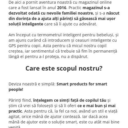
De aici a pornit aventura noastră cu magazinul online
care a fost lansat în anul
2016
. Practic
magazinul s-a
dezvoltat odată cu nevoile familiei noastre,
și s-a
născut
din dorința de a ajuta alți părinți să găsească mai ușor
soluții inteligente
care să îi ajute cu adevărat.
Am început cu termometrul inteligent pentru bebeluși, și
am ajuns curând că introducem și ceasuri inteligente cu
GPS pentru copii. Asta pentru că micul nostru copil
creștea, iar sentimentul că trebuie să fim în permanență
lângă el pentru a-l proteja, nu a dispărut.
Care este scopul nostru?
Deviza noastră e simplă:
Smart products for smart
people!
Părinți fiind,
înțelegem ce simți față de copilul tău
și
știm că vrei să folosești și să îi oferi
ce e mai bun și mai
practic
. Asta pentru că, la fel ca noi, având un stil e viață
agitat, orice mână de ajutor contează. Iar dacă acea
mână de ajutor este o soluție smart, este cu atât mai bine
venită.