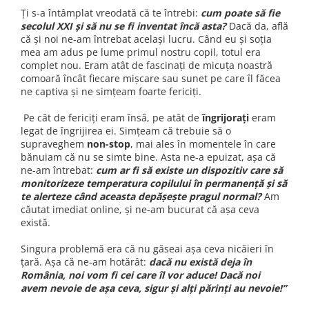
Ți s-a întâmplat vreodată că te întrebi:
cum poate să fie
secolul XXI și să nu se fi inventat încă asta?
Dacă da, află
că și noi ne-am întrebat același lucru. Când eu și soția
mea am adus pe lume primul nostru copil, totul era
complet nou. Eram atât de fascinați de micuța noastră
comoară încât fiecare mișcare sau sunet pe care îl făcea
ne captiva și ne simțeam foarte fericiți.
Pe cât de fericiți eram însă, pe atât de
îngrijorați
eram
legat de îngrijirea ei. Simțeam că trebuie să o
supraveghem
non-stop
, mai ales în momentele în care
bănuiam că nu se simte bine. Asta ne-a epuizat, așa că
ne-am întrebat:
cum ar fi să existe un dispozitiv care să
monitorizeze temperatura copilului în permanență și să
te alerteze când aceasta depășește pragul normal?
Am
căutat imediat online, și ne-am bucurat că așa ceva
există.
Singura problemă era că nu găseai așa ceva nicăieri în
țară. Așa că ne-am hotărât:
dacă nu există deja în
România, noi vom fi cei care îl vor aduce! Dacă noi
avem nevoie de așa ceva, sigur și alți părinți au nevoie!”