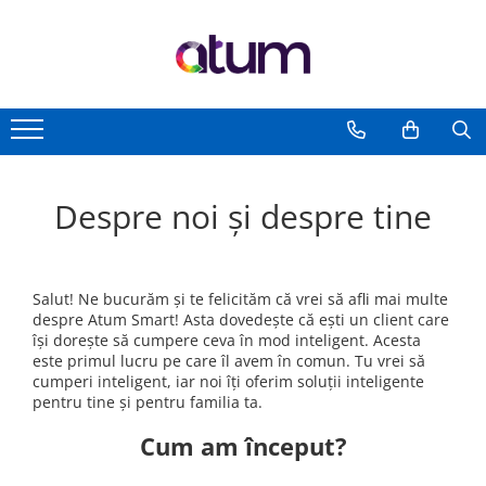
Toate Produsele
Ceas Inteligent Pentru Copii
Accesorii Ceas Inteligent
Branturi Incalzite Electric
Articole cu Incalzire Electrica
Despre noi și despre tine
Termometru Camera Copii
Salut! Ne bucurăm și te felicităm că vrei să afli mai multe
despre Atum Smart! Asta dovedește că ești un client care
își dorește să cumpere ceva în mod inteligent. Acesta
este primul lucru pe care îl avem în comun. Tu vrei să
cumperi inteligent, iar noi îți oferim soluții inteligente
pentru tine și pentru familia ta.
Cum am început?