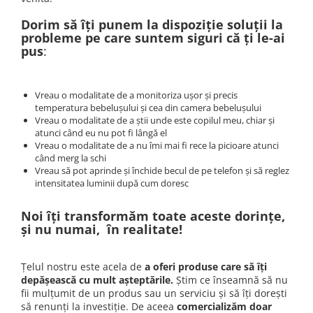
Dorim să îți punem la dispoziție soluții la
probleme pe care suntem siguri că ți le-ai
pus
:
Vreau o modalitate de a monitoriza ușor și precis
temperatura bebelușului și cea din camera bebelușului
Vreau o modalitate de a știi unde este copilul meu, chiar și
atunci când eu nu pot fi lângă el
Vreau o modalitate de a nu îmi mai fi rece la picioare atunci
când merg la schi
Vreau să pot aprinde și închide becul de pe telefon și să reglez
intensitatea luminii după cum doresc
Noi îți transformăm toate aceste dorințe,
și nu numai, în realitate!
Țelul nostru este acela de
a oferi produse care să îți
depășească cu mult așteptările.
Știm ce înseamnă să nu
fii mulțumit de un produs sau un serviciu și să îți dorești
să renunți la investiție. De aceea
comercializăm doar